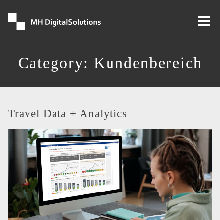
Zum
Inhalt
Menü
springen
Category:
Kundenbereich
Travel Data + Analytics